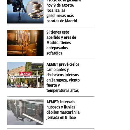
Precio de la gasolina
hoy 9 de agosto:
localiza las
gasolineras más
baratas de Madrid
Si tienes este
apellido y eres de
Madrid, tienes
antepasados
sefardíes
AEMET prevé cielos
cambiantes y
chubascos intensos
en Zaragoza, viento
fuerte y
temperaturas altas
AEMET: Intervals
nubosos y lluvias
débiles marcarán la
jornada en Bilbao