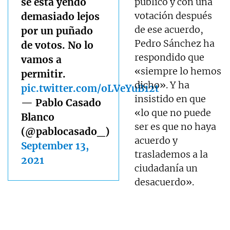
se está yendo
público y con una
votación después
demasiado lejos
de ese acuerdo,
por un puñado
Pedro Sánchez ha
de votos. No lo
respondido que
vamos a
«siempre lo hemos
permitir.
dicho». Y ha
pic.twitter.com/oLVeYuB12t
insistido en que
— Pablo Casado
«lo que no puede
Blanco
ser es que no haya
(@pablocasado_)
acuerdo y
September 13,
traslademos a la
2021
ciudadanía un
desacuerdo».