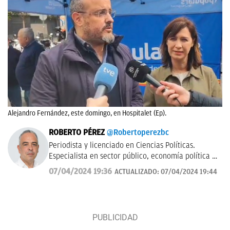
Alejandro Fernández, este domingo, en Hospitalet (Ep).
ROBERTO PÉREZ
@Robertoperezbc
Periodista y licenciado en Ciencias Políticas.
Especialista en sector público, economía política y
presupuestaria, e instituciones político-
07/04/2024 19:36
ACTUALIZADO:
07/04/2024 19:44
administrativas. Trabajó para Agencia Efe y Cope,
ejerció durante más de 20 años en ABC -etapa que
incluyó el ejercicio temporal de la corresponsalía
de Nueva York- y actualmente es subdirector de
OKDIARIO.