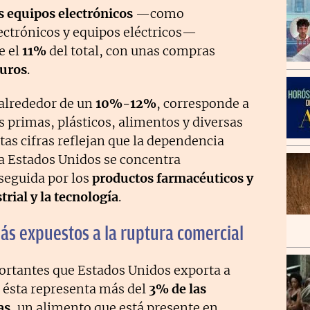
s equipos electrónicos
—como
ctrónicos y equipos eléctricos—
e el
11%
del total, con unas compras
euros
.
 alrededor de un
10%-12%
, corresponde a
 primas, plásticos, alimentos y diversas
as cifras reflejan que la dependencia
a Estados Unidos se concentra
 seguida por los
productos farmacéuticos y
rial y la tecnología
.
ás expuestos a la ruptura comercial
ortantes que Estados Unidos exporta a
, ésta representa más del
3% de las
as
, un alimento que está presente en