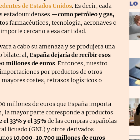
LO
edentes de Estados Unidos
. Es decir, cada
os estadounidenses —
como petróleo y gas,
tos farmacéuticos, tecnología, aeronaves o
importe cercano a esa cantidad.
evara a cabo su amenaza y se produjera una
o bilateral,
España dejaría de recibir esos
00 millones de euros
. Entonces, nuestro
s importaciones por productos de otros
ayores costes, retrasos logísticos o
o
0 millones de euros que España importa
, la mayor parte corresponde a productos
e el 33% y el 35%
de las compras españolas
al licuado (GNL) y otros derivados
 unos
10.000-10.700 millones de euros