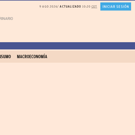
INICIAR SESIÓN
9 AGO 2026
ACTUALIZADO
10:20
CET
RINARIO gatos
Gonzalo Bernardos sobre JUBILACIÓN
NSUMO
MACROECONOMÍA