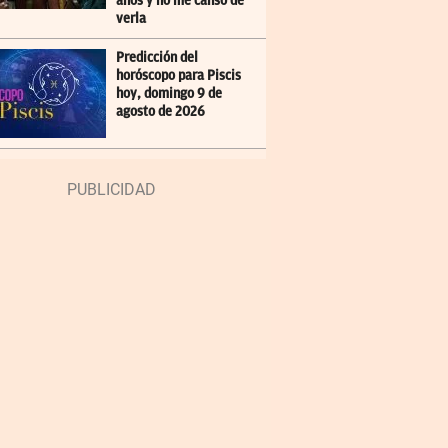
años y no me canso de
verla
Predicción del
horóscopo para Piscis
hoy, domingo 9 de
agosto de 2026