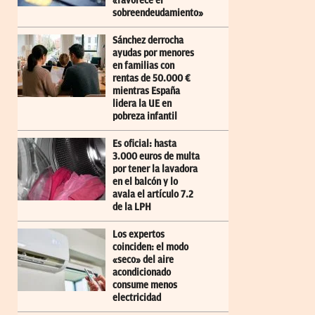
«favorece el
sobreendeudamiento»
Sánchez derrocha
ayudas por menores
en familias con
rentas de 50.000 €
mientras España
lidera la UE en
pobreza infantil
Es oficial: hasta
3.000 euros de multa
por tener la lavadora
en el balcón y lo
avala el artículo 7.2
de la LPH
Los expertos
coinciden: el modo
«seco» del aire
acondicionado
consume menos
electricidad