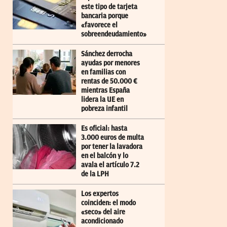
este tipo de tarjeta
bancaria porque
«favorece el
sobreendeudamiento»
Sánchez derrocha
ayudas por menores
en familias con
rentas de 50.000 €
mientras España
lidera la UE en
pobreza infantil
Es oficial: hasta
3.000 euros de multa
por tener la lavadora
en el balcón y lo
avala el artículo 7.2
de la LPH
Los expertos
coinciden: el modo
«seco» del aire
acondicionado