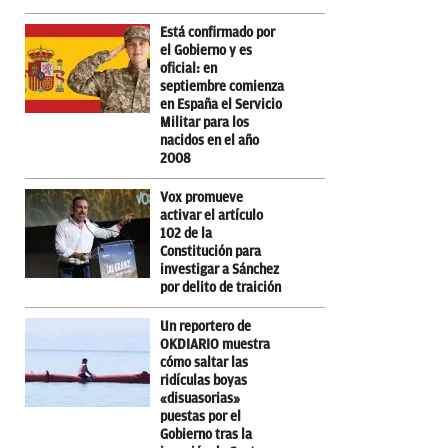
Está confirmado por
el Gobierno y es
oficial: en
septiembre comienza
en España el Servicio
Militar para los
nacidos en el año
2008
Vox promueve
activar el artículo
102 de la
Constitución para
investigar a Sánchez
por delito de traición
Un reportero de
OKDIARIO muestra
cómo saltar las
ridículas boyas
«disuasorias»
puestas por el
Gobierno tras la