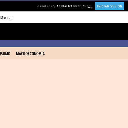
INICIAR SESIÓN
6 AGO 2026
ACTUALIZADO
03:25
CET
TIS en una ISLA en GRECIA
Psicología personas que JUSTIFICAN todo
NSUMO
MACROECONOMÍA