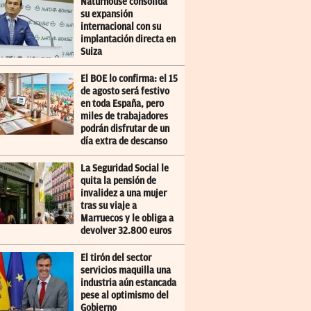
Naturhouse consolida
su expansión
internacional con su
implantación directa en
Suiza
El BOE lo confirma: el 15
de agosto será festivo
en toda España, pero
miles de trabajadores
podrán disfrutar de un
día extra de descanso
La Seguridad Social le
quita la pensión de
invalidez a una mujer
tras su viaje a
Marruecos y le obliga a
devolver 32.800 euros
El tirón del sector
servicios maquilla una
industria aún estancada
pese al optimismo del
Gobierno