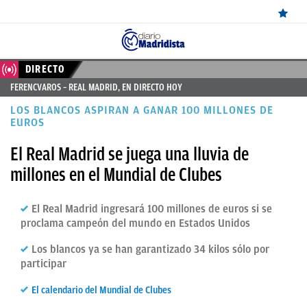
ÚLTIMAS
DIRECTO
FERENCVAROS – REAL MADRID, EN DIRECTO HOY
NOTICIAS
LOS BLANCOS ASPIRAN A GANAR 100 MILLONES DE
REAL
EUROS
MADRID
El Real Madrid se juega una lluvia de
millones en el Mundial de Clubes
BALONCESTO
CANTERA
El Real Madrid ingresará 100 millones de euros si se
proclama campeón del mundo en Estados Unidos
FICHAJES
DIRECTO
Los blancos ya se han garantizado 34 kilos sólo por
participar
FEMENINO
El calendario del Mundial de Clubes
PAPARAZZI