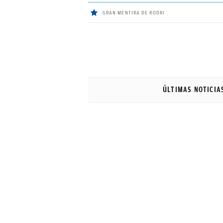
GRAN MENTIRA DE RODRI
ÚLTIMAS
NOTICIAS
ÚLTIMAS NOTICIA
REAL
MADRID
BALONCESTO
CANTERA
FICHAJES
DIRECTO
FEMENINO