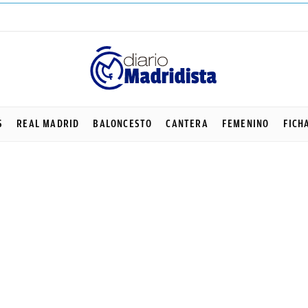
S
REAL MADRID
BALONCESTO
CANTERA
FEMENINO
FICH