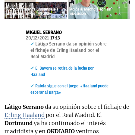
OKDIARIO
Florentino manda un mensaje a
Adiós al Madrid, Pedri sin
los socios: "El Real Madrid
oposición
siempre fue vuestro y siempre lo
será"
MIGUEL SERRANO
20/12/2021
17:13
Látigo Serrano da su opinión sobre
el fichaje de Erling Haaland por el
Real Madrid
El Bayern se retira de la lucha por
Haaland
Raiola sigue con el juego: «Haaland puede
esperar al Barça»
Látigo Serrano
da su opinión sobre el fichaje de
Erling Haaland
por el Real Madrid. El
Dortmund
ya ha confirmado el interés
madridista y en
OKDIARIO
venimos