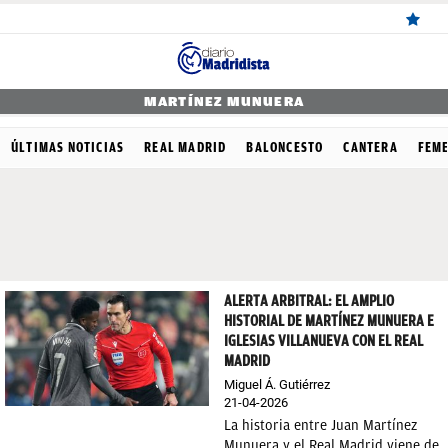
ÚLTIMAS
MARTÍNEZ MUNUERA
NOTICIAS
ÚLTIMAS NOTICIAS
REAL MADRID
BALONCESTO
CANTERA
FEM
REAL
MADRID
BALONCESTO
CANTERA
ALERTA ARBITRAL: EL AMPLIO
HISTORIAL DE MARTÍNEZ MUNUERA E
FICHAJES
IGLESIAS VILLANUEVA CON EL REAL
MADRID
DIRECTO
Miguel Á. Gutiérrez
FEMENINO
21-04-2026
La historia entre Juan Martínez
PAPARAZZI
Munuera y el Real Madrid viene de