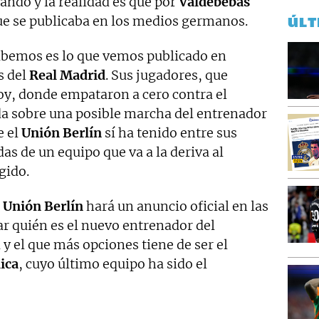
ando y la realidad es que por
Valdebebas
ue se publicaba en los medios germanos.
ÚLT
abemos es lo que vemos publicado en
s del
Real Madrid
. Sus jugadores, que
oy, donde empataron a cero contra el
a sobre una posible marcha del entrenador
e el
Unión Berlín
sí ha tenido entre sus
as de un equipo que va a la deriva al
gido.
l
Unión Berlín
hará un anuncio oficial en las
 quién es el nuevo entrenador del
 y el que más opciones tiene de ser el
ica
, cuyo último equipo ha sido el