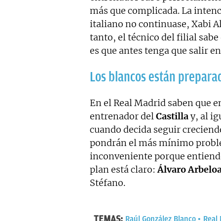
más que complicada. La intenc
italiano no continuase, Xabi A
tanto, el técnico del filial sa
es que antes tenga que salir e
Los blancos están prepara
En el Real Madrid saben que
entrenador del
Castilla
y, al i
cuando decida seguir creciend
pondrán el más mínimo problem
inconveniente porque entienden
plan está claro:
Álvaro Arbelo
Stéfano.
TEMAS:
Raúl González Blanco
Real