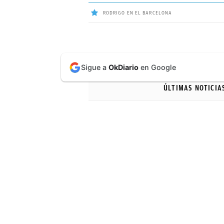
RODRIGO EN EL BARCELONA
ÚLTIMAS
Sigue a
OkDiario
en Google
NOTICIAS
ÚLTIMAS NOTICIA
REAL
MADRID
BALONCESTO
CANTERA
FICHAJES
DIRECTO
FEMENINO