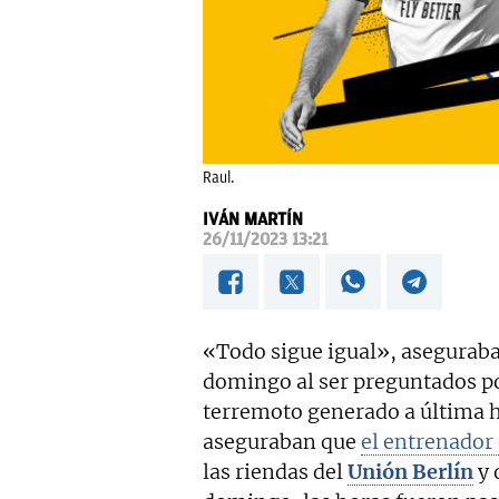
Raul.
IVÁN MARTÍN
26/11/2023 13:21
«Todo sigue igual», asegurab
domingo al ser preguntados po
terremoto generado a última 
aseguraban que
el entrenador
las riendas del
Unión Berlín
y 