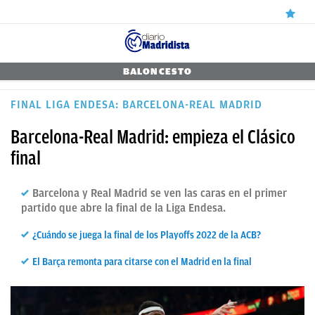
ÚLTIMAS
BALONCESTO
NOTICIAS
FINAL LIGA ENDESA: BARCELONA-REAL MADRID
REAL
Barcelona-Real Madrid: empieza el Clásico
MADRID
final
BALONCESTO
Barcelona y Real Madrid se ven las caras en el primer
CANTERA
partido que abre la final de la Liga Endesa.
FICHAJES
¿Cuándo se juega la final de los Playoffs 2022 de la ACB?
DIRECTO
El Barça remonta para citarse con el Madrid en la final
FEMENINO
PAPARAZZI