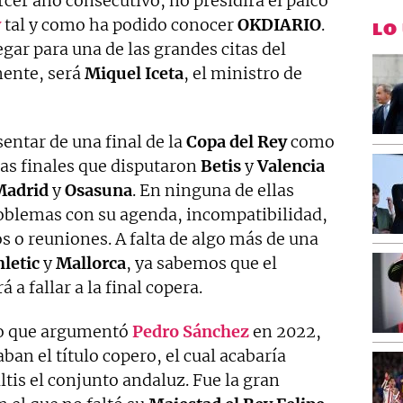
ercer año consecutivo, no presidirá el palco
y
tal y como ha podido conocer
OKDIARIO
.
LO
egar para una de las grandes citas del
mente, será
Miquel
Iceta
, el ministro de
sentar de una final de la
Copa del Rey
como
las finales que disputaron
Betis
y
Valencia
Madrid
y
Osasuna
. En ninguna de ellas
oblemas con su agenda, incompatibilidad,
s o reuniones. A falta de algo más de una
hletic
y
Mallorca
, ya sabemos que el
á a fallar a la final copera.
lo que argumentó
Pedro
Sánchez
en 2022,
ban el título copero, el cual acabaría
ltis el conjunto andaluz. Fue la gran