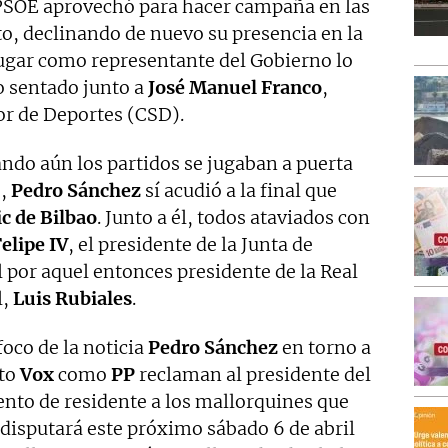
 PSOE aprovechó para hacer campaña en las
o, declinando de nuevo su presencia en la
lugar como representante del Gobierno lo
o sentado junto a
José
Manuel
Franco
,
or de Deportes (CSD).
ndo aún los partidos se jugaban a puerta
9,
Pedro
Sánchez
sí acudió a la final que
ic
de
Bilbao
. Junto a él, todos ataviados con
elipe IV
, el presidente de la Junta de
l por aquel entonces presidente de la Real
l,
Luis
Rubiales
.
foco de la noticia
Pedro Sánchez
en torno a
nto
Vox
como
PP
reclaman al presidente del
ento de residente a los mallorquines que
 disputará este próximo sábado 6 de abril