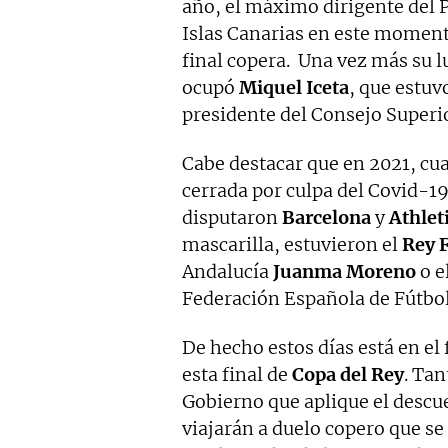
año, el máximo dirigente del
Islas Canarias en este moment
final copera. Una vez más su 
ocupó
Miquel
Iceta
, que estuv
presidente del Consejo Superi
Cabe destacar que en 2021, cua
cerrada por culpa del Covid-1
disputaron
Barcelona
y
Athlet
mascarilla, estuvieron el
Rey F
Andalucía
Juanma
Moreno
o e
Federación Española de Fútbo
De hecho estos días está en el 
esta final de
Copa
del
Rey
. Ta
Gobierno que aplique el descu
viajarán a duelo copero que se