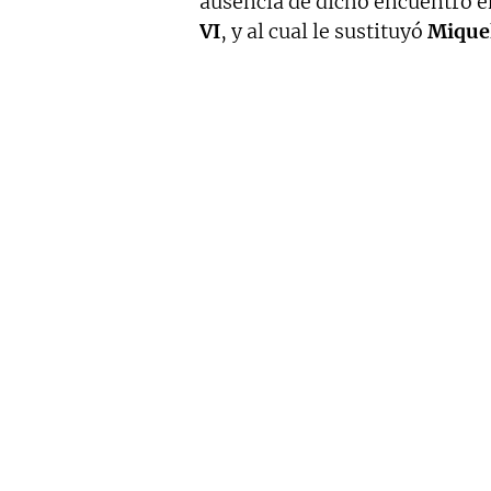
ausencia de dicho encuentro en
VI
, y al cual le sustituyó
Mique