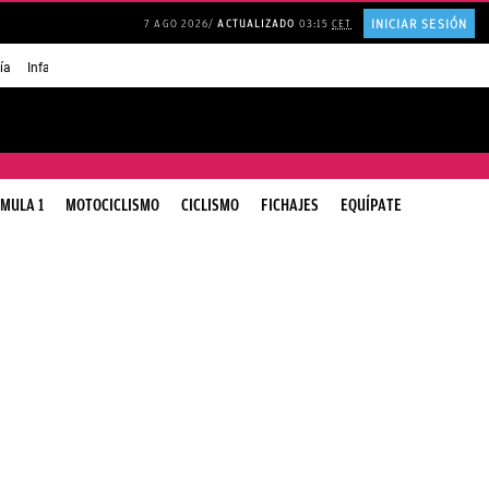
INICIAR SESIÓN
7 AGO 2026
ACTUALIZADO
03:15
CET
ía
Infancia AMANCIO ORTEGA
FRASES que decimos en los BARES
FRASES pa
MULA 1
MOTOCICLISMO
CICLISMO
FICHAJES
EQUÍPATE