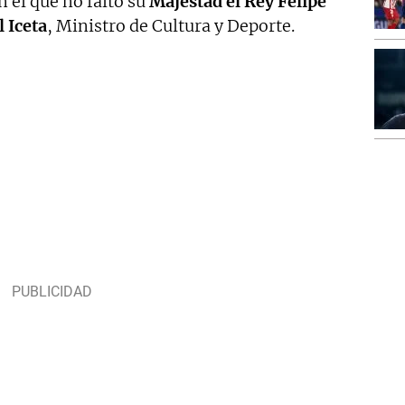
 el que no faltó su
Majestad el Rey Felipe
l
Iceta
, Ministro de Cultura y Deporte.