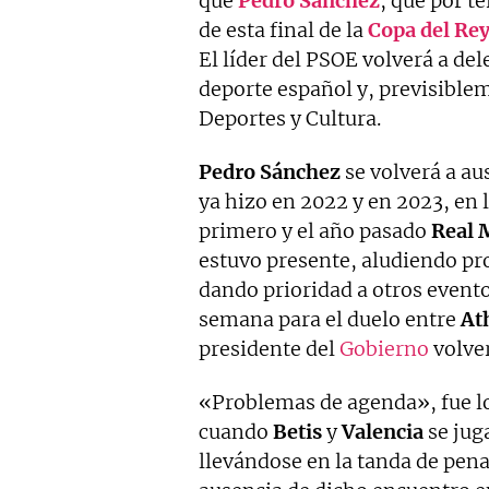
que
Pedro
Sánchez
, que por t
de esta final de la
Copa del Re
El líder del PSOE volverá a del
deporte español y, previsible
Deportes y Cultura.
Pedro Sánchez
se volverá a au
ya hizo en 2022 y en 2023, en 
primero y el año pasado
Real
estuvo presente, aludiendo pr
dando prioridad a otros evento
semana para el duelo entre
At
presidente del
Gobierno
volver
«Problemas de agenda», fue 
cuando
Betis
y
Valencia
se juga
llevándose en la tanda de pena