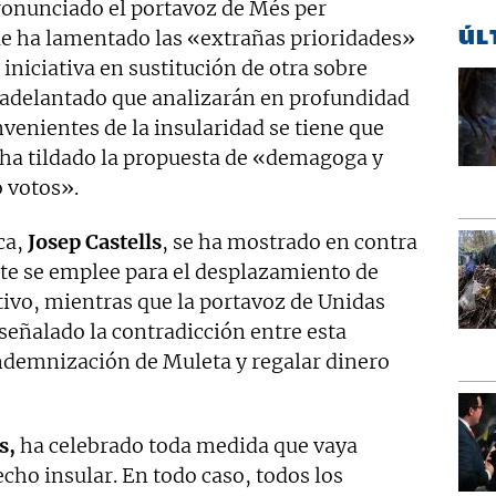
ronunciado el portavoz de Més per
ÚL
ue ha lamentado las «extrañas prioridades»
iniciativa en sustitución de otra sobre
a adelantado que analizarán en profundidad
venientes de la insularidad se tiene que
a tildado la propuesta de «demagoga y
o votos».
ca,
Josep Castells
, se ha mostrado en contra
nte se emplee para el desplazamiento de
tivo, mientras que la portavoz de Unidas
eñalado la contradicción entre esta
indemnización de Muleta y regalar dinero
s,
ha celebrado toda medida que vaya
ho insular. En todo caso, todos los