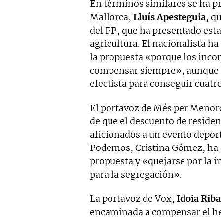
En términos similares se ha p
Mallorca,
Lluís Apesteguia
, q
del PP, que ha presentado esta 
agricultura. El nacionalista h
la propuesta «porque los incon
compensar siempre», aunque h
efectista para conseguir cuatr
El portavoz de Més per Menor
de que el descuento de reside
aficionados a un evento depor
Podemos, Cristina Gómez, ha s
propuesta y «quejarse por la 
para la segregación».
La portavoz de Vox,
Idoia Riba
encaminada a compensar el hec