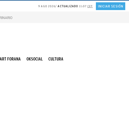
INICIAR SESIÓN
9 AGO 2026
ACTUALIZADO
11:07
CET
RINARIO gatos
Gonzalo Bernardos sobre JUBILACIÓN
ART FORANA
OKSOCIAL
CULTURA