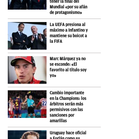
tener la final del
Mundial «por su afán
de protagonismo»
La UEFA presiona al
máximo a Infantino y
mantiene su boicot a
la FIFA
Marc Márquez ya no
se esconde: «El
favorito al título soy
yo»
Cambio importante
en la Champions: los
árbitros serán más
permisivos con las
sanciones por
amarillas
Uruguay hace oficial
a Forlán como su