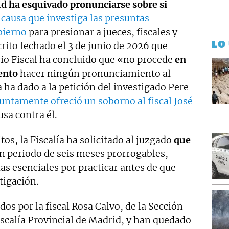
i
d ha esquivado pronunciarse sobre si
 causa que investiga las presuntas
bierno
para presionar a jueces, fiscales y
LO
ito fechado el 3 de junio de 2026 que
io Fiscal ha concluido que «no procede
en
ento
hacer ningún pronunciamiento al
ha dado a la petición del investigado Pere
suntamente ofreció un soborno al fiscal José
usa contra él.
os, la Fiscalía ha solicitado al juzgado
que
n periodo de seis meses prorrogables,
s esenciales por practicar antes de que
tigación.
os por la fiscal Rosa Calvo, de la Sección
iscalía Provincial de Madrid, y han quedado