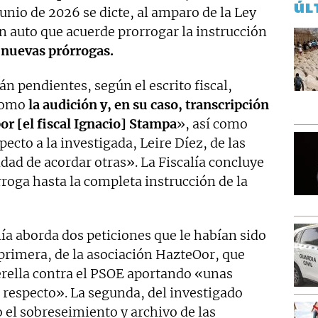
ÚL
junio de 2026 se dicte, al amparo de la Ley
n auto que acuerde prorrogar la instrucción
e
nuevas prórrogas.
án pendientes, según el escrito fiscal,
 como
la audición y, en su caso, transcripción
or [el fiscal Ignacio] Stampa
», así como
cto a la investigada, Leire Díez, de las
dad de acordar otras». La Fiscalía concluye
rroga hasta la completa instrucción de la
lía aborda dos peticiones que le habían sido
 primera, de la asociación HazteOor, que
erella contra el PSOE aportando «unas
 respecto». La segunda, del investigado
 el sobreseimiento y archivo de las