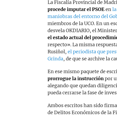
La Fiscalía Provincial de Madr
procede imputar el PSOE
en
la
maniobras del entorno del Go
miembros de la UCO. En un escr
desvela OKDIARIO, el Minister
el estado actual del procedimi
respecto». La misma respuesta 
Rusiñol,
el periodista que pre
Grinda
, de que se archive la ca
En ese mismo paquete de escrit
prorrogue la instrucción
por u
alegando que quedan diligencia
pueda cerrarse la fase de inves
Ambos escritos han sido firmad
de Delitos Económicos de la F