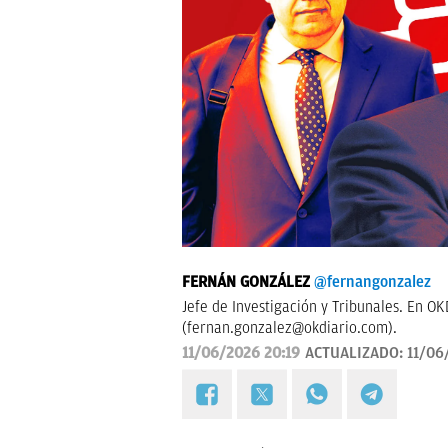
FERNÁN GONZÁLEZ
@fernangonzalez
Jefe de Investigación y Tribunales. En O
(
fernan.gonzalez@okdiario.com
).
11/06/2026 20:19
ACTUALIZADO:
11/06