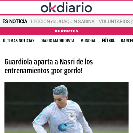
ES NOTICIA
LECCIÓN de JOAQUÍN SABINA
VOLUNTARIOS par
DEPORTES
ÚLTIMAS NOTICIAS
DIARIO MADRIDISTA
MUNDIAL
FÚTBOL
BARCE
Guardiola aparta a Nasri de los
entrenamientos ¡por gordo!