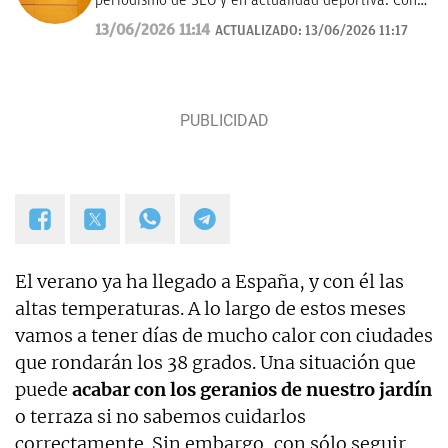
periodismo de SEO y en actualidad deportiva. Con
experiencia en medios nacionales de referencia
13/06/2026 11:14
ACTUALIZADO:
13/06/2026 11:17
como El País (Grupo Prisa), el Diario Marca y ahora
en OkDiario. Perfil mixto entre redacción de
noticias y análisis de métricas en tendencia.
El verano ya ha llegado a España, y con él las
altas temperaturas. A lo largo de estos meses
vamos a tener días de mucho calor con ciudades
que rondarán los 38 grados. Una situación que
puede
acabar con los geranios de nuestro jardín
o terraza si no sabemos cuidarlos
correctamente. Sin embargo, con sólo seguir