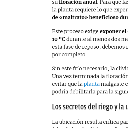
su
floración anual
. Para que l
la planta requiere lo que expe
de «maltrato» beneficioso dur
Este proceso exige
exponer el 
10 ºC
durante al menos dos mes
esta fase de reposo, debemos 
por completo.
Sin este frío necesario, la cliv
Una vez terminada la floración,
evitar que la
planta
malgaste en
podría debilitarla para la sig
Los secretos del riego y la 
La ubicación resulta crítica pa