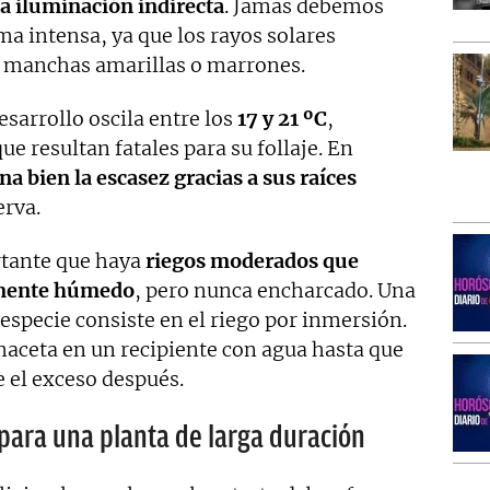
la iluminación indirecta
. Jamás debemos
ma intensa, ya que los rayos solares
 manchas amarillas o marrones.
sarrollo oscila entre los
17 y 21 ºC
,
e resultan fatales para su follaje. En
na bien la escasez gracias a sus raíces
rva.
rtante que haya
riegos moderados que
amente húmedo
, pero nunca encharcado. Una
 especie consiste en el riego por inmersión.
 maceta en un recipiente con agua hasta que
 el exceso después.
para una planta de larga duración