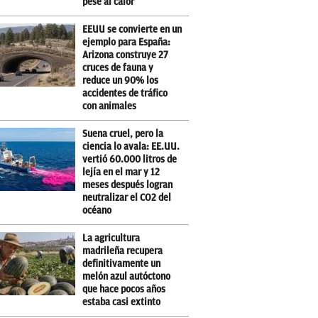
pese al calor
EEUU se convierte en un
ejemplo para España:
Arizona construye 27
cruces de fauna y
reduce un 90% los
accidentes de tráfico
con animales
Suena cruel, pero la
ciencia lo avala: EE.UU.
vertió 60.000 litros de
lejía en el mar y 12
meses después logran
neutralizar el CO2 del
océano
La agricultura
madrileña recupera
definitivamente un
melón azul autóctono
que hace pocos años
estaba casi extinto