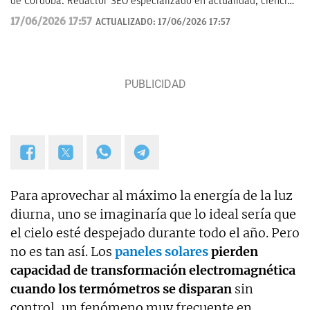
de Córdoba. Redactor SEO especializado en actualidad, ciencia
aplicada, tecnología y fenómenos sociales, con un enfoque
17/06/2026 17:57
ACTUALIZADO:
17/06/2026 17:57
divulgativo y orientado a explicar al lector cómo los grandes
temas de hoy impactan en su vida cotidiana.
Para aprovechar al máximo la energía de la luz
diurna, uno se imaginaría que lo ideal sería que
el cielo esté despejado durante todo el año. Pero
no es tan así. Los
paneles solares
pierden
capacidad de transformación electromagnética
cuando los termómetros se disparan
sin
control, un fenómeno muy frecuente en