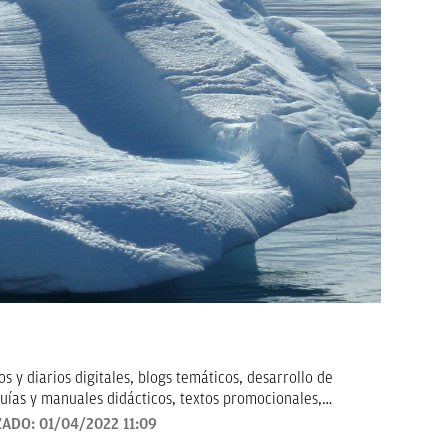
 y diarios digitales, blogs temáticos, desarrollo de
uías y manuales didácticos, textos promocionales,
arketing, artículos de opinión, relatos y guiones, y
ZADO:
01/04/2022 11:09
todo tipo que requieran de textos con un contenido de