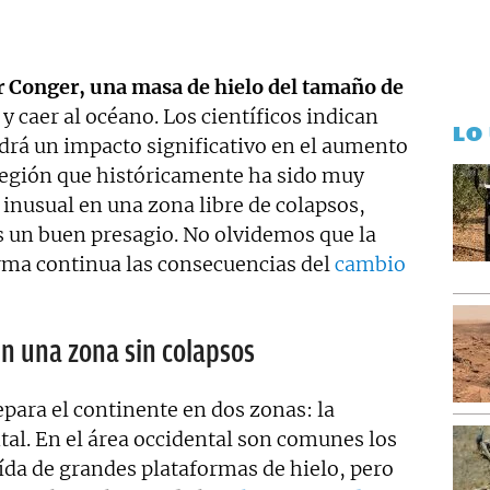
revisado, así como a la curación y depuración de textos.
ento personal y profesional, y abierto a nuevas
r Conger, una masa de hielo del tamaño de
y caer al océano. Los científicos indican
LO
ndrá un impacto significativo en el aumento
 región que históricamente ha sido muy
inusual en una zona libre de colapsos,
s un buen presagio. No olvidemos que la
orma continua las consecuencias del
cambio
n una zona sin colapsos
epara el continente en dos zonas: la
ntal. En el área occidental son comunes los
aída de grandes plataformas de hielo, pero