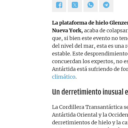
calidad, bien documentado y 
Estoy en permanente crecimi
colaboraciones.
La plataforma de hielo Glenze
Nueva York,
acaba de colapsar 
que, si bien este evento no te
del nivel del mar, esta es una
estable. Este desprendimiento 
concuerdan los expertos, no e
Antártida está sufriendo de f
climático
.
Un derretimiento inusual e
La Cordillera Transantártica s
Antártida Oriental y la Occide
derretimientos de hielo y la c