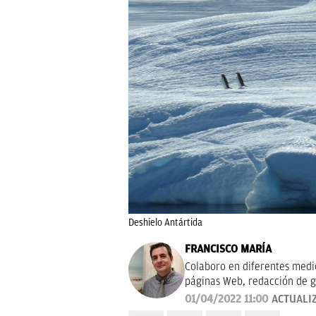
Deshielo Antártida
FRANCISCO MARÍA
Colaboro en diferentes medios
páginas Web, redacción de g
campañas publicitarias y de m
01/04/2022 11:00
ACTUALI
proyectos empresariales de 