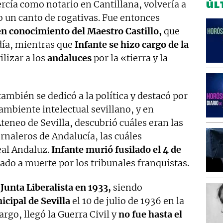
rcía como notario en Cantillana, volvería a
ÚL
o un canto de rogativas. Fue entonces
en conocimiento del Maestro Castillo,
que
día, mientras que
Infante se hizo cargo de la
lizar a los
andaluces
por la «tierra y la
también se dedicó a la política y destacó por
mbiente intelectual sevillano, y en
teneo de Sevilla, descubrió cuáles eran las
ornaleros de Andalucía, las cuáles
eal Andaluz.
Infante murió fusilado el 4 de
ado a muerte por los tribunales franquistas.
Junta Liberalista en 1933,
siendo
cipal de Sevilla
el 10 de julio de 1936 en la
go, llegó la Guerra Civil y
no fue hasta el