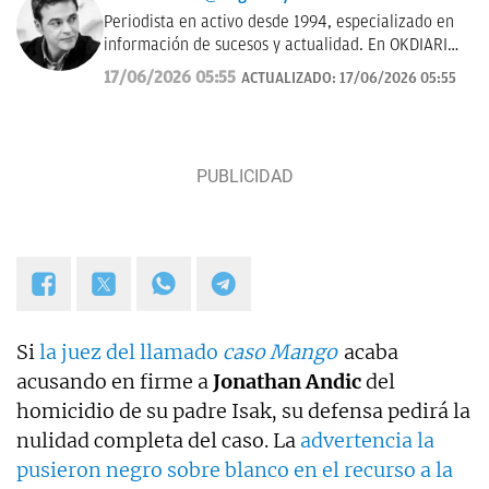
Periodista en activo desde 1994, especializado en
información de sucesos y actualidad. En OKDIARIO
desde el año 2018. Fui redactor del Diario de Las
17/06/2026 05:55
ACTUALIZADO:
17/06/2026 05:55
Palmas, pasé por los Informativos de Telecinco, me
ocupé de sucesos en Telemadrid hasta el 2006, fui
prescriptor en plató de sucesos y actualidad para
Las Mañanas de Cuatro y el Programa de Ana Rosa
hasta el año 2019 y desde entonces colaboro con
TVE. Desde hace dos años, también me puedes
escuchar en el programa Por Fin de Onda Cero en
la sección "De buenos y malos". Coautor de los
libros "Los reyes latinos", "Red de mentiras" y "Tras
el muro".
Si
la juez del llamado
caso Mango
acaba
acusando en firme a
Jonathan Andic
del
homicidio de su padre Isak, su defensa pedirá la
nulidad completa del caso. La
advertencia la
pusieron negro sobre blanco en el recurso a la