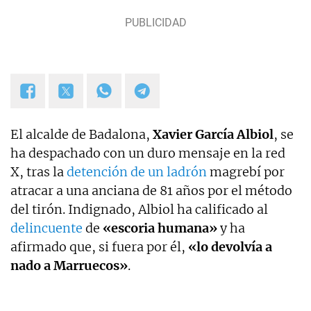
Las Mañanas de Cuatro y el Programa de Ana Rosa
hasta el año 2019 y desde entonces colaboro con
TVE. Desde hace dos años, también me puedes
escuchar en el programa Por Fin de Onda Cero en
la sección "De buenos y malos". Coautor de los
libros "Los reyes latinos", "Red de mentiras" y "Tras
el muro".
El alcalde de Badalona,
Xavier García Albiol
, se
ha despachado con un duro mensaje en la red
X, tras la
detención de un ladrón
magrebí por
atracar a una anciana de 81 años por el método
del tirón. Indignado, Albiol ha calificado al
delincuente
de
«escoria humana»
y ha
afirmado que, si fuera por él,
«lo devolvía a
nado a Marruecos»
.