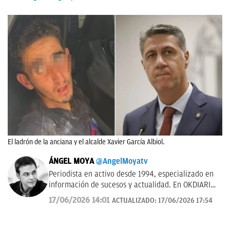
El ladrón de la anciana y el alcalde Xavier García Albiol.
ÁNGEL MOYA
@AngelMoyatv
Periodista en activo desde 1994, especializado en
información de sucesos y actualidad. En OKDIARIO
desde el año 2018. Fui redactor del Diario de Las
17/06/2026 14:01
ACTUALIZADO:
17/06/2026 17:54
Palmas, pasé por los Informativos de Telecinco, me
ocupé de sucesos en Telemadrid hasta el 2006, fui
prescriptor en plató de sucesos y actualidad para