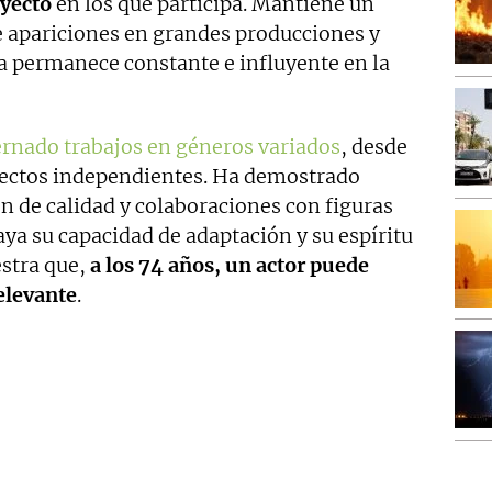
yecto
en los que participa. Mantiene un
re apariciones en grandes producciones y
ia permanece constante e influyente en la
ernado trabajos en géneros variados
, desde
ectos independientes. Ha demostrado
ón de calidad y colaboraciones con figuras
aya su capacidad de adaptación y su espíritu
estra que,
a los 74 años, un actor puede
elevante
.