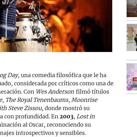
og Day
, una comedia filosófica que le ha
ado, considerada por críticos como una de
eneración. Con
Wes Anderson
filmó títulos
e
,
The Royal Tenenbaums
,
Moonrise
ith Steve Zissou
, donde mostró su
ía con profundidad. En
2003
,
Lost in
inación al Oscar, reconociendo su
ajes introspectivos y sensibles.