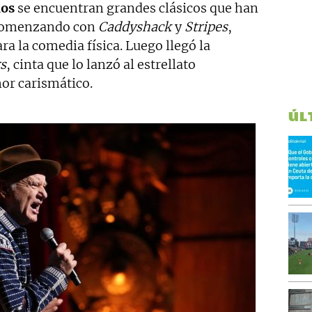
dos
se encuentran grandes clásicos que han
. Comenzando con
Caddyshack
y
Stripes
,
a la comedia física. Luego llegó la
s
, cinta que lo lanzó al estrellato
or carismático.
ÚL