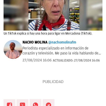
Un TikTok explica si hay una hora para ligar en Mercadona (TikTok).
NACHO MOLINA
@nachomolinafm
Periodista especializado en información de
corazón y televisión. Me paso la vida hablando de
'El Hormiguero', 'La Revuelta', 'Equipo de
27/08/2024 16:06
ACTUALIZADO:
27/08/2024 16:06
investigación', 'Pasapalabra' y me encanta estudiar
las audiencias de televisión cada mañana.
Tampoco me pierdo nada de las vidas famosos,
influencers y cantantes.