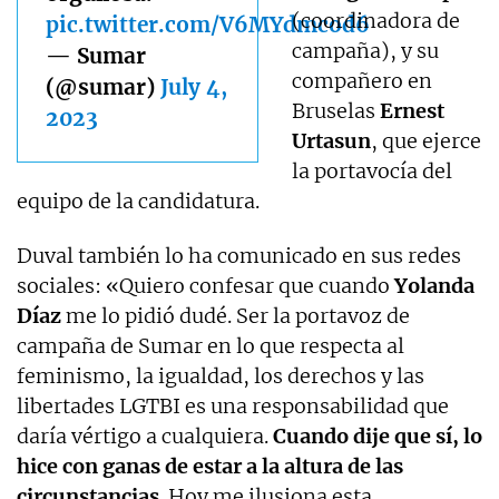
(coordinadora de
pic.twitter.com/V6MYdmcod6
campaña), y su
— Sumar
compañero en
(@sumar)
July 4,
Bruselas
Ernest
2023
Urtasun
, que ejerce
la portavocía del
equipo de la candidatura.
Duval también lo ha comunicado en sus redes
sociales: «Quiero confesar que cuando
Yolanda
Díaz
me lo pidió dudé. Ser la portavoz de
campaña de Sumar en lo que respecta al
feminismo, la igualdad, los derechos y las
libertades LGTBI es una responsabilidad que
daría vértigo a cualquiera.
Cuando dije que sí, lo
hice con ganas de estar a la altura de las
circunstancias
. Hoy me ilusiona esta