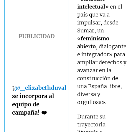
intelectual
» en el
país que va a
impulsar, desde
Sumar, un
«
feminismo
abierto
, dialogante
e integrador» para
ampliar derechos y
avanzar en la
construcción de
una España libre,
¡
@_elizabethduval
diversa y
se incorpora al
orgullosa».
equipo de
campaña! ❤️
Durante su
trayectoria