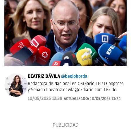
BEATRIZ DÁVILA
@beoloborda
Redactora de Nacional en OKDiario I PP I Congreso
y Senado I
beatriz.davila@okdiario.com
I Ex de
ElToroTv y esRadio
10/05/2025 12:38
ACTUALIZADO:
10/05/2025 13:24