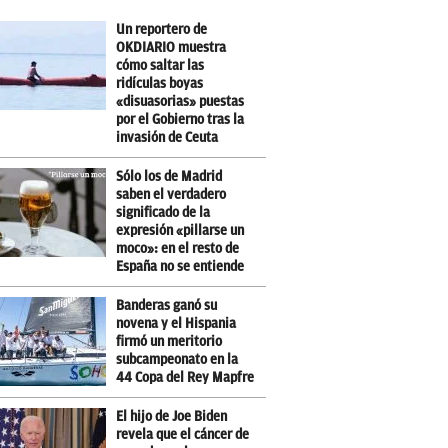
Un reportero de
OKDIARIO muestra
cómo saltar las
ridículas boyas
«disuasorias» puestas
por el Gobierno tras la
invasión de Ceuta
Sólo los de Madrid
saben el verdadero
significado de la
expresión «pillarse un
moco»: en el resto de
España no se entiende
Banderas ganó su
novena y el Hispania
firmó un meritorio
subcampeonato en la
44 Copa del Rey Mapfre
El hijo de Joe Biden
revela que el cáncer de