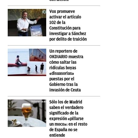
Vox promueve
activar el artículo
102 de la
Constitución para
investigar a Sánchez
por delito de traición
Un reportero de
OKDIARIO muestra
cómo saltar las
ridículas boyas
«disuasorias»
puestas por el
Gobierno tras la
invasión de Ceuta
Sólo los de Madrid
saben el verdadero
significado de la
expresión «pillarse
un moco»: en el resto
de España no se
entiende