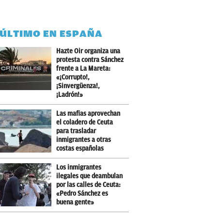
 ÚLTIMO EN ESPAÑA
Hazte Oir organiza una
protesta contra Sánchez
frente a La Mareta:
«¡Corrupto!,
¡Sinvergüenza!,
¡Ladrón!»
Las mafias aprovechan
el coladero de Ceuta
para trasladar
inmigrantes a otras
costas españolas
Los inmigrantes
ilegales que deambulan
por las calles de Ceuta:
«Pedro Sánchez es
buena gente»