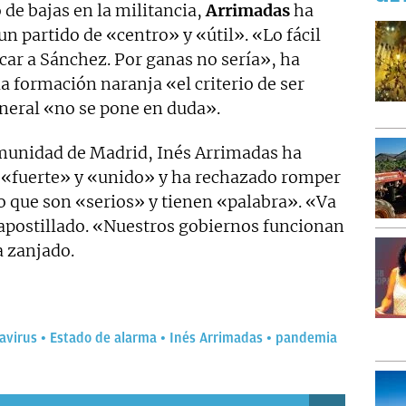
 de bajas en la militancia,
Arrimadas
ha
un partido de «centro» y «útil». «Lo fácil
icar a Sánchez. Por ganas no sería», ha
a formación naranja «el criterio de ser
general «no se pone en duda».
omunidad de Madrid, Inés Arrimadas ha
 «fuerte» y «unido» y ha rechazado romper
o que son «serios» y tienen «palabra». «Va
 apostillado. «Nuestros gobiernos funcionan
a zanjado.
avirus
Estado de alarma
Inés Arrimadas
pandemia