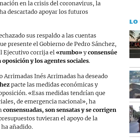
ación en la crisis del coronavirus, la
ha descartado apoyar los futuros
LO
echazado sus respaldo a las cuentas
que presente el Gobierno de Pedro Sánchez,
l Ejecutivo corrija el
«rumbo»
y
consensúe
 oposición y los agentes sociales
.
ro Arrimadas Inés Arrimadas ha deseado
chez
pacte las medidas económicas y
a oposición. «Esas medidas tendrían que
iales, de emergencia nacional», ha
án
consensuadas, son sensatas y se corrigen
s presupuestos tuvieran el apoyo de la
 ha añadido.