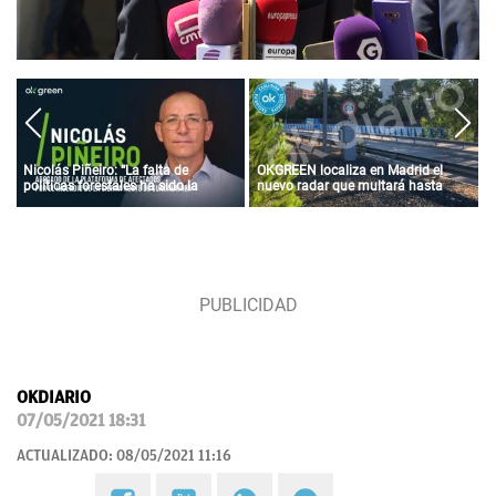
Nicolás Piñeiro: “La falta de
OKGREEN localiza en Madrid el
políticas forestales ha sido la
nuevo radar que multará hasta
gasolina que ha arrasado media
con 3.000 euros a los coches más
provincia”
contaminantes
OKDIARIO
07/05/2021 18:31
ACTUALIZADO:
08/05/2021 11:16