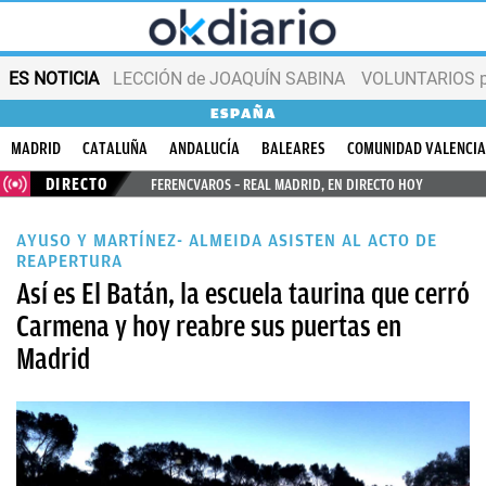
ES NOTICIA
LECCIÓN de JOAQUÍN SABINA
VOLUNTARIOS par
ESPAÑA
MADRID
CATALUÑA
ANDALUCÍA
BALEARES
COMUNIDAD VALENCI
DIRECTO
FERENCVAROS – REAL MADRID, EN DIRECTO HOY
AYUSO Y MARTÍNEZ- ALMEIDA ASISTEN AL ACTO DE
REAPERTURA
Así es El Batán, la escuela taurina que cerró
Carmena y hoy reabre sus puertas en
Madrid