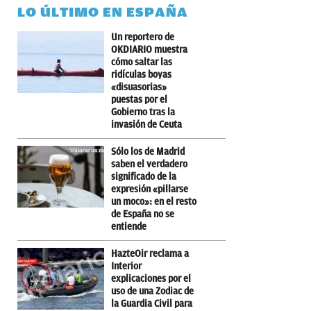
LO ÚLTIMO EN ESPAÑA
Un reportero de
OKDIARIO muestra
cómo saltar las
ridículas boyas
«disuasorias»
puestas por el
Gobierno tras la
invasión de Ceuta
Sólo los de Madrid
saben el verdadero
significado de la
expresión «pillarse
un moco»: en el resto
de España no se
entiende
HazteOir reclama a
Interior
explicaciones por el
uso de una Zodiac de
la Guardia Civil para