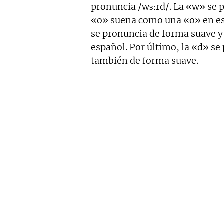
pronuncia /wɜːrd/. La «w» se 
«o» suena como una «o» en es
se pronuncia de forma suave y 
español. Por último, la «d» s
también de forma suave.