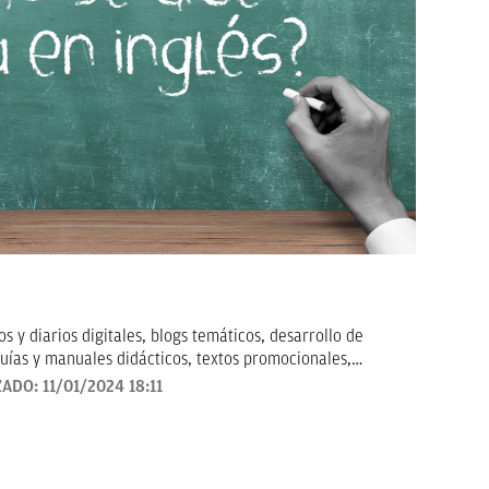
 y diarios digitales, blogs temáticos, desarrollo de
uías y manuales didácticos, textos promocionales,
arketing, artículos de opinión, relatos y guiones, y
ZADO:
11/01/2024 18:11
todo tipo que requieran de textos con un contenido de
revisado, así como a la curación y depuración de textos.
ento personal y profesional, y abierto a nuevas