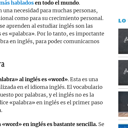
 más hablados
en todo el mundo
.
en una necesidad para muchas personas,
sional como para su crecimiento personal.
LO
se aprenden al estudiar inglés son las
s es «palabra». Por lo tanto, es importante
abra en inglés, para poder comunicarnos
ra
alabra» al inglés es «word»
. Esta es una
izada en el idioma inglés. El vocabulario
esto por palabras, y el inglés no es la
ice «palabra» en inglés es el primer paso
.
 «word» en inglés es bastante sencilla.
Se