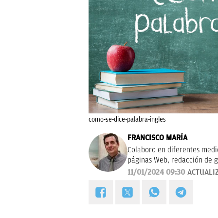
como-se-dice-palabra-ingles
FRANCISCO MARÍA
Colaboro en diferentes medios
páginas Web, redacción de g
campañas publicitarias y de m
11/01/2024 09:30
ACTUALI
proyectos empresariales de 
calidad, bien documentado y 
Estoy en permanente crecimi
colaboraciones.