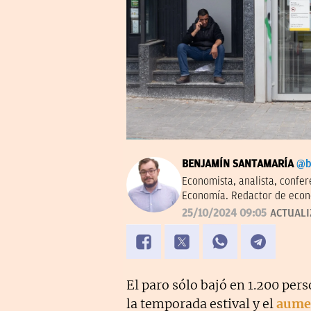
BENJAMÍN SANTAMARÍA
@b
Economista, analista, confe
Economía. Redactor de econ
través del tiempo' en el Inst
25/10/2024 09:05
ACTUAL
Centro Diego de Covarrubias
El paro sólo bajó en 1.200 pers
la temporada estival y el
aumen