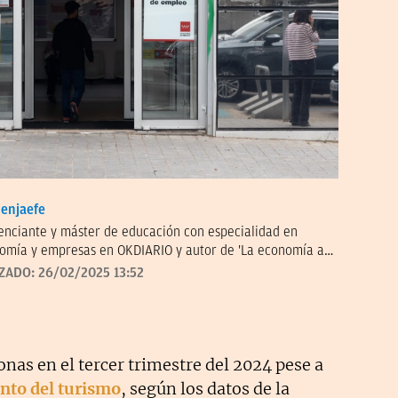
enjaefe
renciante y máster de educación con especialidad en
omía y empresas en OKDIARIO y autor de 'La economía a
ituto Juan de Mariana. Miembro de la junta directiva del
IZADO:
26/02/2025 13:52
.
onas en el tercer trimestre del 2024 pese a
to del turismo
, según los datos de la