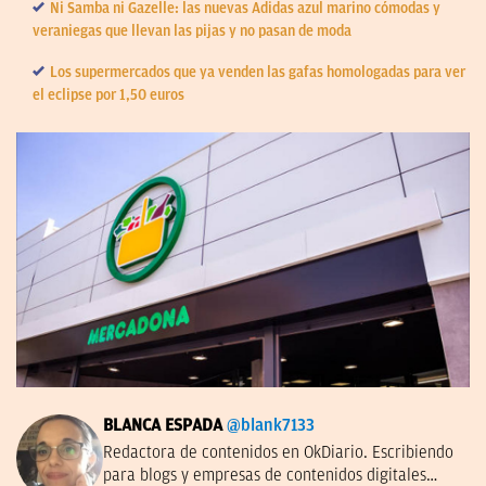
Ni Samba ni Gazelle: las nuevas Adidas azul marino cómodas y
veraniegas que llevan las pijas y no pasan de moda
Los supermercados que ya venden las gafas homologadas para ver
el eclipse por 1,50 euros
BLANCA ESPADA
@blank7133
Redactora de contenidos en OkDiario. Escribiendo
para blogs y empresas de contenidos digitales