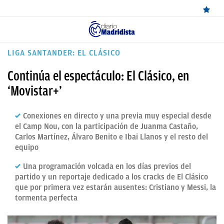
ÚLTIMAS
LIGA SANTANDER: EL CLÁSICO
NOTICIAS
Continúa el espectáculo: El Clásico, en
REAL
‘Movistar+’
MADRID
Conexiones en directo y una previa muy especial desde
BALONCESTO
el Camp Nou, con la participación de Juanma Castaño,
Carlos Martínez, Álvaro Benito e Ibai Llanos y el resto del
CANTERA
equipo
FICHAJES
Una programación volcada en los días previos del
partido y un reportaje dedicado a los cracks de El Clásico
DIRECTO
que por primera vez estarán ausentes: Cristiano y Messi, la
tormenta perfecta
FEMENINO
PAPARAZZI