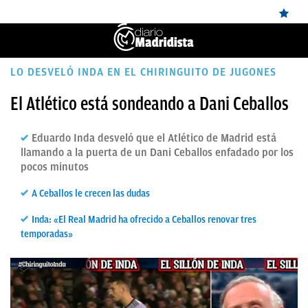
ÚLTIMAS
LO DESVELÓ INDA EN EL CHIRINGUITO DE JUGONES
NOTICIAS
El Atlético está sondeando a Dani Ceballos
REAL
Eduardo Inda desveló que el Atlético de Madrid está
MADRID
llamando a la puerta de un Dani Ceballos enfadado por los
pocos minutos
BALONCESTO
A Ceballos le crecen las dudas
CANTERA
Inda: «El Real Madrid ha ofrecido a Ceballos renovar tres
FICHAJES
temporadas»
DIRECTO
FEMENINO
PAPARAZZI