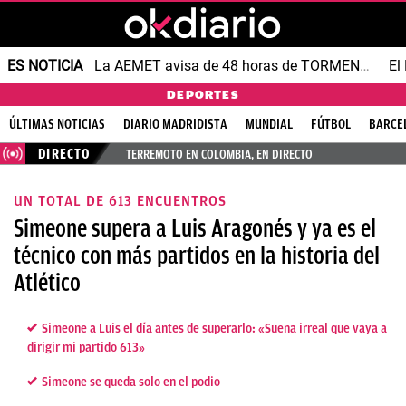
ES NOTICIA
La AEMET avisa de 48 horas de TORMENTAS y GRANIZO
DEPORTES
ÚLTIMAS NOTICIAS
DIARIO MADRIDISTA
MUNDIAL
FÚTBOL
BARCE
DIRECTO
TERREMOTO EN COLOMBIA, EN DIRECTO
UN TOTAL DE 613 ENCUENTROS
Simeone supera a Luis Aragonés y ya es el
técnico con más partidos en la historia del
Atlético
Simeone a Luis el día antes de superarlo: «Suena irreal que vaya a
dirigir mi partido 613»
Simeone se queda solo en el podio