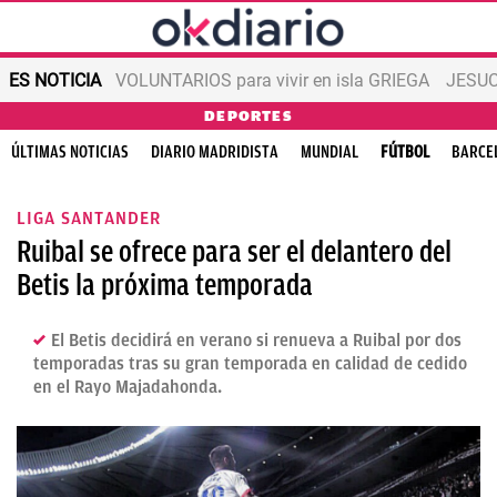
ES NOTICIA
VOLUNTARIOS para vivir en isla GRIEGA
JESUC
DEPORTES
ÚLTIMAS NOTICIAS
DIARIO MADRIDISTA
MUNDIAL
FÚTBOL
BARCE
LIGA SANTANDER
Ruibal se ofrece para ser el delantero del
Betis la próxima temporada
El Betis decidirá en verano si renueva a Ruibal por dos
temporadas tras su gran temporada en calidad de cedido
en el Rayo Majadahonda.