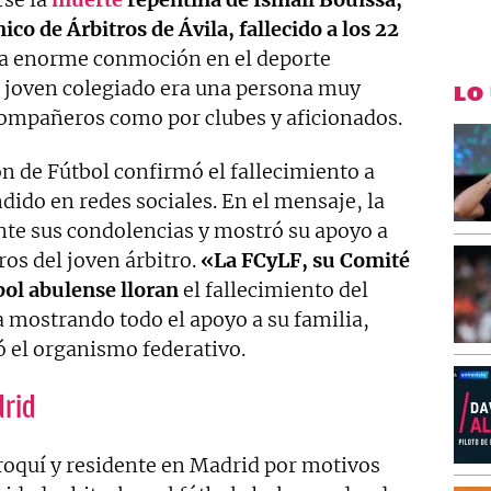
ico de Árbitros de Ávila, fallecido a los 22
una enorme conmoción en el deporte
el joven colegiado era una persona muy
LO
compañeros como por clubes y aficionados.
ón de Fútbol confirmó el fallecimiento a
ido en redes sociales. En el mensaje, la
nte sus condolencias y mostró su apoyo a
os del joven árbitro.
«La FCyLF, su Comité
tbol abulense lloran
el fallecimiento del
a mostrando todo el apoyo a su familia,
 el organismo federativo.
drid
roquí y residente en Madrid por motivos