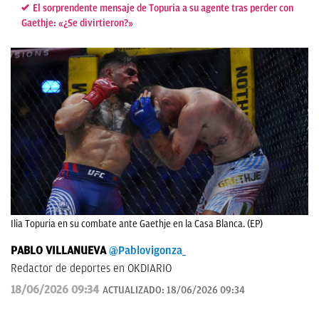
El sorprendente mensaje de Topuria a su agente tras perder con
Gaethje: «¿Se divirtieron?»
Ilia Topuria en su combate ante Gaethje en la Casa Blanca. (EP)
PABLO VILLANUEVA
@Pablovigonza_
Redactor de deportes en OKDIARIO
18/06/2026 09:34
ACTUALIZADO:
18/06/2026 09:34