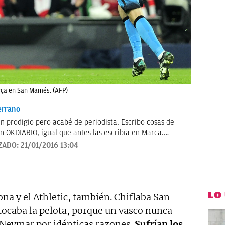
rça en San Mamés. (AFP)
errano
n prodigio pero acabé de periodista. Escribo cosas de
n OKDIARIO, igual que antes las escribía en Marca.
 radio y casi siempre sin decir palabrotas. Soy bastante
ZADO:
21/01/2016 13:04
lestias.
LO
ona y el Athletic, también. Chiflaba San
tocaba la pelota, porque un vasco nunca
 Neymar por idénticas razones.
Sufrían los