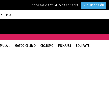
INICIAR SESIÓN
6 AGO 2026
ACTUALIZADO
00:22
CET
ía
Infancia AMANCIO ORTEGA
FRASES que decimos en los BARES
FRASES pa
MULA 1
MOTOCICLISMO
CICLISMO
FICHAJES
EQUÍPATE