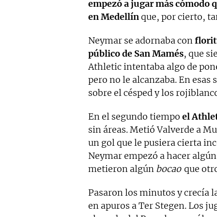
empezó a jugar más cómodo qu
en Medellín
que, por cierto, t
Neymar se adornaba con
flori
público de San Mamés
, que s
Athletic intentaba algo de pon
pero no le alcanzaba. En esas s
sobre el césped y los rojiblan
En el segundo tiempo
el Athle
sin áreas. Metió Valverde a M
un gol que le pusiera cierta in
Neymar empezó a hacer algún d
metieron algún
bocao
que otro
Pasaron los minutos y crecía l
en apuros a Ter Stegen. Los ju