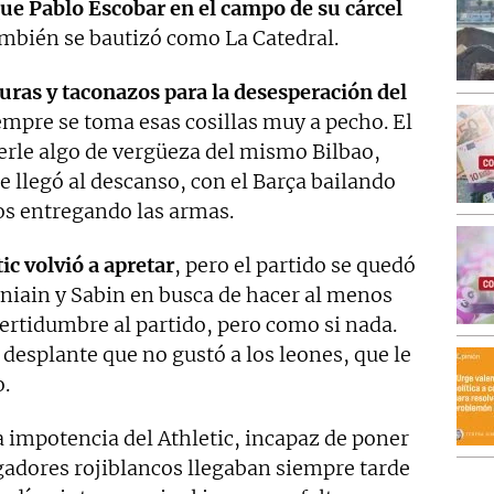
e Pablo Escobar en el campo de su cárcel
ambién se bautizó como La Catedral.
turas y taconazos para la desesperación del
iempre se toma esas cosillas muy a pecho. El
erle algo de vergüeza del mismo Bilbao,
e llegó al descanso, con el Barça bailando
cos entregando las armas.
tic volvió a apretar
, pero el partido se quedó
uniain y Sabin en busca de hacer al menos
certidumbre al partido, pero como si nada.
esplante que no gustó a los leones, que le
.
a impotencia del Athletic, incapaz de poner
gadores rojiblancos llegaban siempre tarde