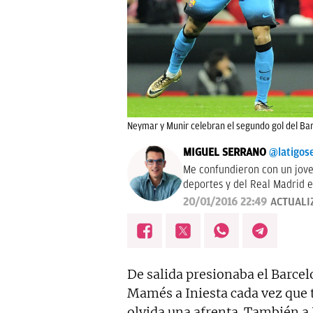
Neymar y Munir celebran el segundo gol del Ba
MIGUEL SERRANO
@latigos
Me confundieron con un jove
deportes y del Real Madrid e
También a veces hablo por la
20/01/2016 22:49
ACTUALI
tocapelotas. Perdonen las mo
De salida presionaba el Barcel
Mamés a Iniesta cada vez que 
olvida una afrenta. También a