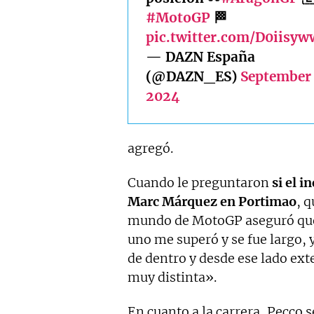
#MotoGP
🏁
pic.twitter.com/D0iisy
— DAZN España
(@DAZN_ES)
September 
2024
agregó.
Cuando le preguntaron
si el i
Marc Márquez en Portimao
, 
mundo de MotoGP aseguró q
uno me superó y se fue largo, 
de dentro y desde ese lado ext
muy distinta».
En cuanto a la carrera, Pecco 