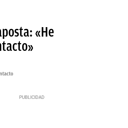
aposta: «He
ntacto»
ntacto