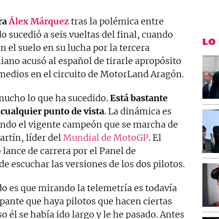
ra
Álex Márquez
tras la polémica entre
 sucedió a seis vueltas del final, cuando
LO
 el suelo en su lucha por la tercera
aliano acusó al español de tirarle apropósito
medios en el circuito de MotorLand Aragón.
mucho lo que ha sucedido.
Está bastante
 cualquier punto de vista
. La dinámica es
endo el vigente campeón que se marcha de
rtín, líder del
Mundial de MotoGP
. El
lance de carrera por el Panel de
e escuchar las versiones de los dos pilotos.
o es que mirando la telemetría es todavía
upante que haya pilotos que hacen ciertas
o él se había ido largo y le he pasado. Antes