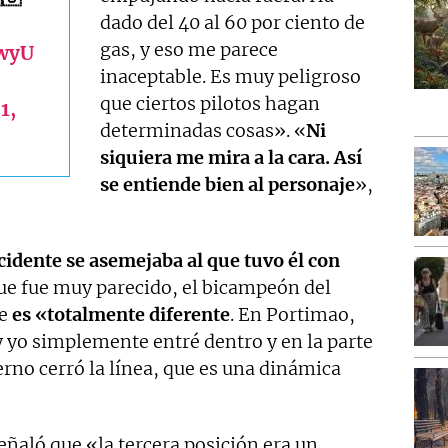
dado del 40 al 60 por ciento de
gas, y eso me parece
wwyU
inaceptable. Es muy peligroso
que ciertos pilotos hagan
1,
determinadas cosas». «
Ni
siquiera me mira a la cara. Así
se entiende bien al personaje
»,
ncidente se asemejaba al que tuvo él con
que fue muy parecido, el bicampeón del
ue
es «totalmente diferente
. En Portimao,
y yo simplemente entré dentro y en la parte
erno cerró la línea, que es una dinámica
señaló que «la tercera posición era un