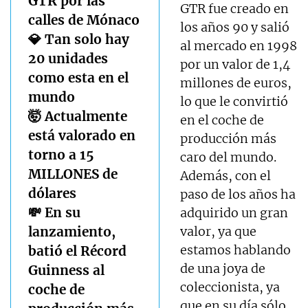
GTR por las
GTR fue creado en
calles de Mónaco
los años 90 y salió
💎 Tan solo hay
al mercado en 1998
20 unidades
por un valor de 1,4
como esta en el
millones de euros,
mundo
lo que le convirtió
🤯 Actualmente
en el coche de
está valorado en
producción más
torno a 15
caro del mundo.
MILLONES de
Además, con el
dólares
paso de los años ha
💸 En su
adquirido un gran
lanzamiento,
valor, ya que
estamos hablando
batió el Récord
de una joya de
Guinness al
coleccionista, ya
coche de
que en su día sólo