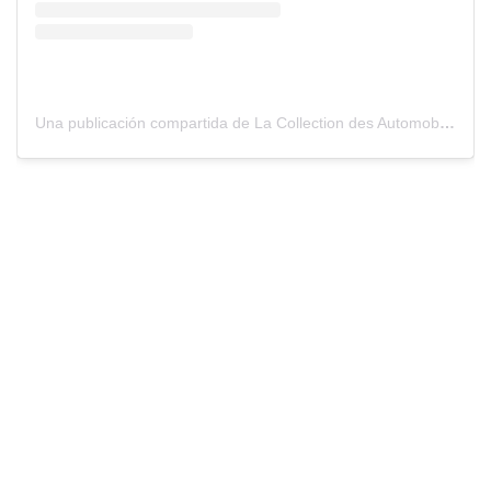
Una publicación compartida de La Collection des Automobiles de S.A.S. le Prince de Monaco (@collectionvoituresprincemonaco)