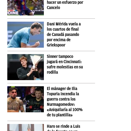
hacer un esfuerzo por
Cancelo
Dani Mérida vuela a
los cuartos de final
de Canadá pasando
por encima de
Griekspoor
Sinner tampoco
jugará en Cincinnati:
sufre molestias en su
rodilla
El mánager de Ilia
Topuria incendia la
guerra contra los
Nurmagomedov:
«Aniquilaría al 100%
de tu plantilla»
Haro se rinde a Luis