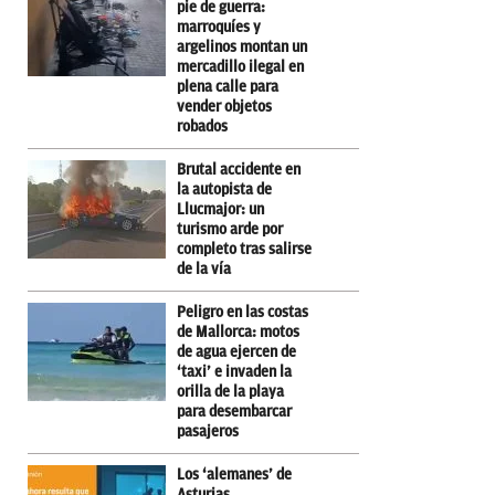
pie de guerra:
marroquíes y
argelinos montan un
mercadillo ilegal en
plena calle para
vender objetos
robados
Brutal accidente en
la autopista de
Llucmajor: un
turismo arde por
completo tras salirse
de la vía
Peligro en las costas
de Mallorca: motos
de agua ejercen de
‘taxi’ e invaden la
orilla de la playa
para desembarcar
pasajeros
Los ‘alemanes’ de
Asturias