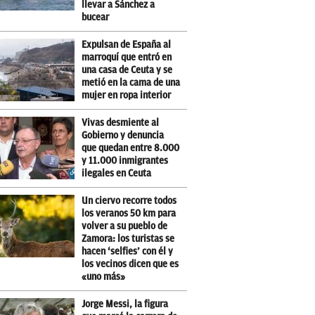
llevar a Sánchez a
bucear
Expulsan de España al
marroquí que entró en
una casa de Ceuta y se
metió en la cama de una
mujer en ropa interior
Vivas desmiente al
Gobierno y denuncia
que quedan entre 8.000
y 11.000 inmigrantes
ilegales en Ceuta
Un ciervo recorre todos
los veranos 50 km para
volver a su pueblo de
Zamora: los turistas se
hacen ‘selfies’ con él y
los vecinos dicen que es
«uno más»
Jorge Messi, la figura