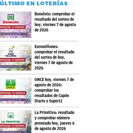
 ÚLTIMO EN LOTERÍAS
Bonoloto: comprobar el
resultado del sorteo de
hoy, viernes 7 de agosto
de 2026
Euromillones:
comprobar el resultado
del sorteo de hoy,
viernes 7 de agosto de
2026
ONCE hoy, viernes 7 de
agosto de 2026:
comprobar los
resultados de Cupón
Diario y Super11
La Primitiva: resultado
y comprobar número
premiado hoy, jueves 6
de agosto de 2026