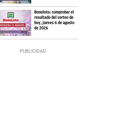
Bonoloto: comprobar el
resultado del sorteo de
hoy, jueves 6 de agosto
de 2026