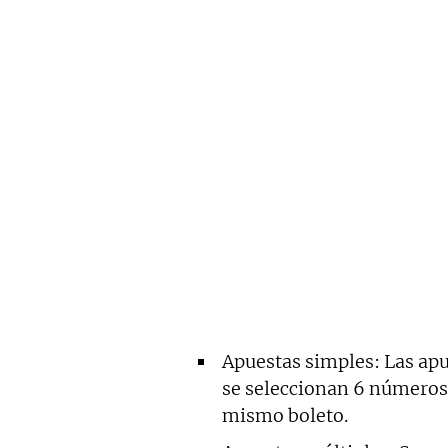
Apuestas simples: Las apu
se seleccionan 6 números 
mismo boleto.