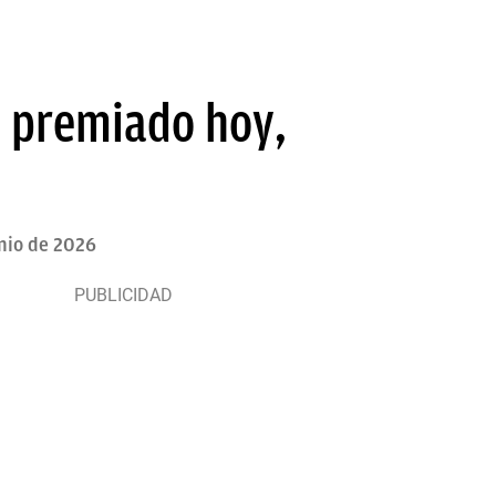
 premiado hoy,
unio de 2026