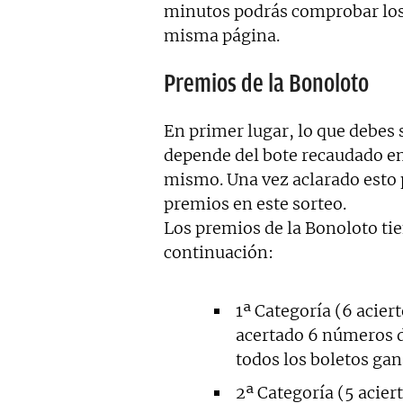
minutos podrás comprobar los 
misma página.
Premios de la Bonoloto
En primer lugar, lo que debes 
depende del bote recaudado en
mismo. Una vez aclarado esto
premios en este sorteo.
Los premios de la Bonoloto tie
continuación:
1ª Categoría (6 acier
acertado 6 números de
todos los boletos gan
2ª Categoría (5 acie