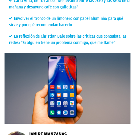
Carla Villa, de 101 años: “Me levanto entre las 7:30 y las 8:00 de la
mañana y desayuno café con galletitas"
Envolver el tronco de un limonero con papel aluminio: para qué
sirve y por qué recomiendan hacerlo
La reflexión de Christian Bale sobre las críticas que conquista las
redes: "Si alguien tiene un problema conmigo, que me llame"
JANIRE MANZANAS